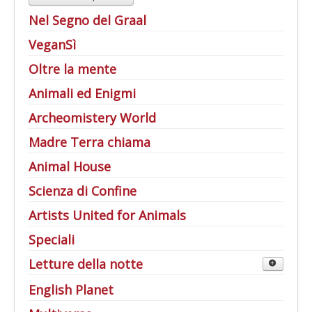
Nel Segno del Graal
VeganSì
Oltre la mente
Animali ed Enigmi
Archeomistery World
Madre Terra chiama
Animal House
Scienza di Confine
Artists United for Animals
Speciali
Letture della notte
Al di là della Soglia
English Planet