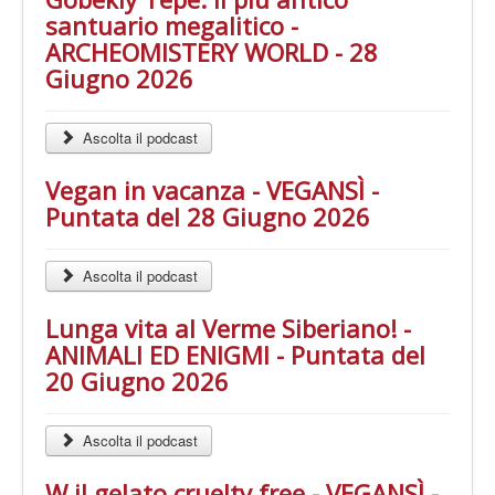
LE VOCI
santuario megalitico -
PODCAST
ARCHEOMISTERY WORLD - 28
Giugno 2026
EVENTI
PRESS
Ascolta il podcast
CONTATTI
Vegan in vacanza - VEGANSÌ -
Puntata del 28 Giugno 2026
Ascolta il podcast
Lunga vita al Verme Siberiano! -
ANIMALI ED ENIGMI - Puntata del
20 Giugno 2026
Ascolta il podcast
W il gelato cruelty free - VEGANSÌ -