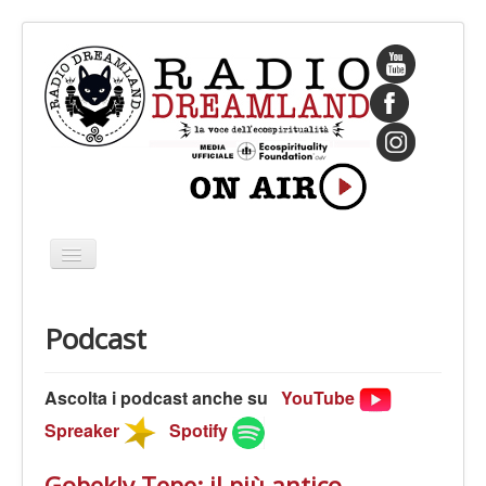
Cambia
navigazione
HOME
Podcast
CHI SIAMO
IL FONDATORE
Ascolta i podcast anche su
YouTube
PROGRAMMI
Spreaker
Spotify
PALINSESTO
Gobekly Tepe: il più antico