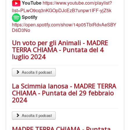
YouTube
https://www.youtube.com/playlist?
list=PLwO9cq3nKGOpDJcEzB7unpw1IFF-yjZ5k
Spotify
https://open.spotify.com/show/14p05TbiRdvAeSBY
D6D3No
Un voto per gli Animali - MADRE
TERRA CHIAMA - Puntata del 4
luglio 2024
Ascolta il podcast
La Scimmia lanosa - MADRE TERRA
CHIAMA - Puntata del 29 febbraio
2024
Ascolta il podcast
MADRE TERRA CHIAMA - Puntata