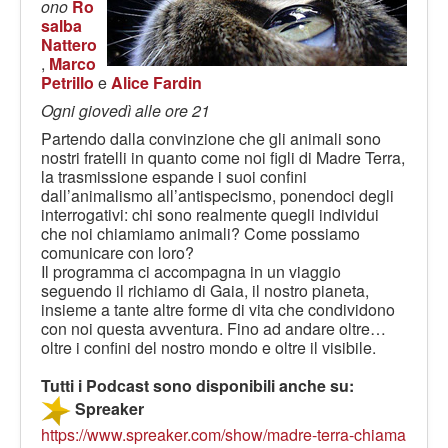
LE VOCI
ono
Ro
salba
PODCAST
Nattero
,
Marco
EVENTI
Petrillo
e
Alice Fardin
PRESS
Ogni giovedì alle ore 21
Partendo dalla convinzione che gli animali sono
CONTATTI
nostri fratelli in quanto come noi figli di Madre Terra,
la trasmissione espande i suoi confini
dall’animalismo all’antispecismo, ponendoci degli
interrogativi: chi sono realmente quegli individui
che noi chiamiamo animali? Come possiamo
comunicare con loro?
Il programma ci accompagna in un viaggio
seguendo il richiamo di Gaia, il nostro pianeta,
insieme a tante altre forme di vita che condividono
con noi questa avventura. Fino ad andare oltre…
oltre i confini del nostro mondo e oltre il visibile.
Tutti i Podcast sono disponibili anche su:
Spreaker
https://www.spreaker.com/show/madre-terra-chiama