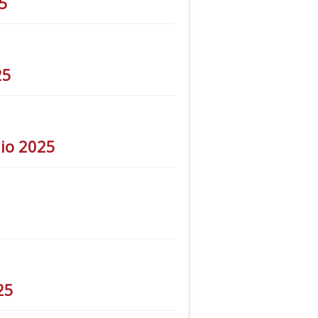
25
25
aio 2025
25