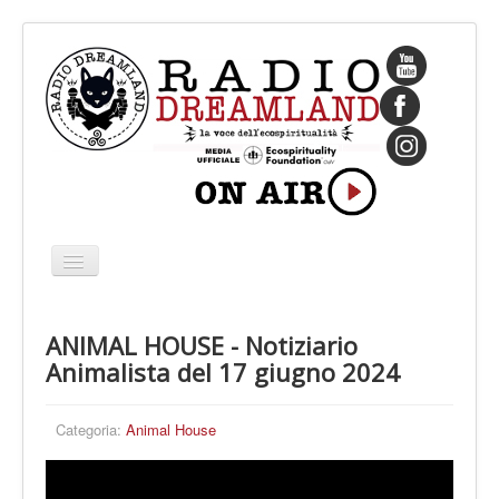
Cambia
navigazione
HOME
ANIMAL HOUSE - Notiziario
CHI SIAMO
Animalista del 17 giugno 2024
IL FONDATORE
PROGRAMMI
Categoria:
Animal House
PALINSESTO