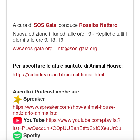
A cura di
SOS Gaia
, conduce
Rosalba Nattero
Nuova edizione il lunedì alle ore 19 - Repliche tutti i
giorni alle ore 9, 13, 19
www.sos-gaia.org
-
info@sos-gaia.org
Per ascoltare le altre puntate di Animal House: 
https://radiodreamland.it/animal-house.html
Ascolta i Podcast anche su:
Spreaker
https://www.spreaker.com/show/animal-house-
notiziario-animalista
YouTube
https://www.youtube.com/playlist?
list=PLwO9cq3nKGOpUUBa4EtftoS2fCXe8UrOu
Spotify