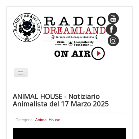
Cambia
navigazione
HOME
ANIMAL HOUSE - Notiziario
CHI SIAMO
Animalista del 17 Marzo 2025
IL FONDATORE
PROGRAMMI
Categoria:
Animal House
PALINSESTO