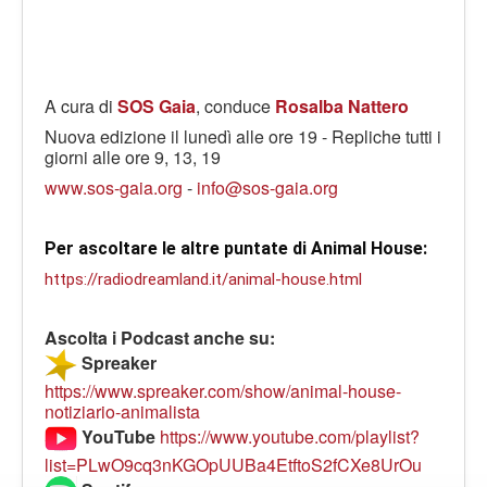
A cura di
SOS Gaia
, conduce
Rosalba Nattero
Nuova edizione il lunedì alle ore 19 - Repliche tutti i
giorni alle ore 9, 13, 19
www.sos-gaia.org
-
info@sos-gaia.org
Per ascoltare le altre puntate di Animal House: 
https://radiodreamland.it/animal-house.html
Ascolta i Podcast anche su:
Spreaker
https://www.spreaker.com/show/animal-house-
notiziario-animalista
YouTube
https://www.youtube.com/playlist?
list=PLwO9cq3nKGOpUUBa4EtftoS2fCXe8UrOu