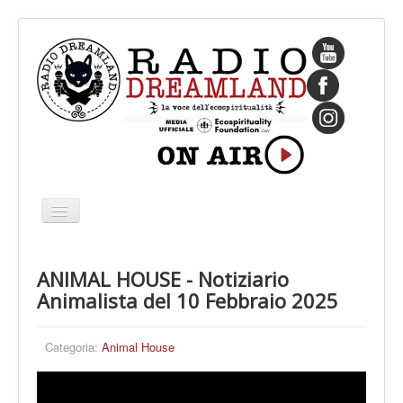
Cambia
navigazione
HOME
ANIMAL HOUSE - Notiziario
CHI SIAMO
Animalista del 10 Febbraio 2025
IL FONDATORE
PROGRAMMI
Categoria:
Animal House
PALINSESTO