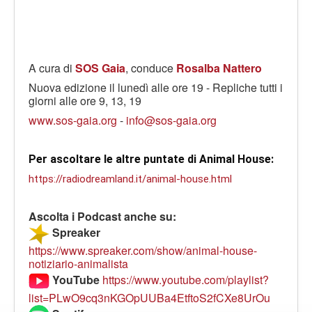
A cura di
SOS Gaia
, conduce
Rosalba Nattero
Nuova edizione il lunedì alle ore 19 - Repliche tutti i
giorni alle ore 9, 13, 19
www.sos-gaia.org
-
info@sos-gaia.org
Per ascoltare le altre puntate di Animal House: 
https://radiodreamland.it/animal-house.html
Ascolta i Podcast anche su:
Spreaker
https://www.spreaker.com/show/animal-house-
notiziario-animalista
YouTube
https://www.youtube.com/playlist?
list=PLwO9cq3nKGOpUUBa4EtftoS2fCXe8UrOu