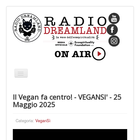
Cambia
navigazione
HOME
Il Vegan fa centro! - VEGANSI' - 25
CHI SIAMO
Maggio 2025
IL FONDATORE
PROGRAMMI
Categoria:
VeganSì
PALINSESTO