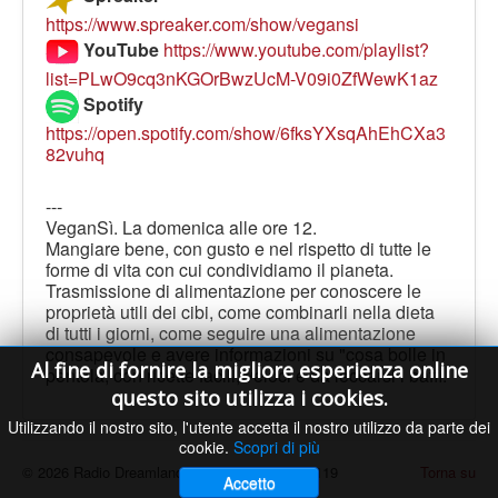
https://www.spreaker.com/show/vegansi
YouTube
https://www.youtube.com/playlist?
list=PLwO9cq3nKGOrBwzUcM-V09i0ZfWewK1az
Spotify
https://open.spotify.com/show/6fksYXsqAhEhCXa3
82vuhq
---
VeganSì. La domenica alle ore 12.
Mangiare bene, con gusto e nel rispetto di tutte le
forme di vita con cui condividiamo il pianeta.
Trasmissione di alimentazione per conoscere le
proprietà utili dei cibi, come combinarli nella dieta
di tutti i giorni, come seguire una alimentazione
consapevole e avere informazioni su "cosa bolle in
Al fine di fornire la migliore esperienza online
pentola, con ricette facili, veloci e da leccarsi i baffi.
questo sito utilizza i cookies.
Utilizzando il nostro sito, l'utente accetta il nostro utilizzo da parte dei
cookie.
Scopri di più
© 2026 Radio Dreamland - Licenza SIAE n. 9119
Torna su
Accetto