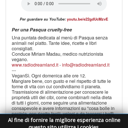
LE VOCI
PODCAST
Per guardare su YouTube:
youtu.be/e22gdUcMzvE
EVENTI
Per una Pasqua cruelty-free
PRESS
Una puntata dedicata al menù di Pasqua senza
CONTATTI
animali nel piatto. Tante idee, ricette e libri
consigliati.
Conduce Miriam Madau, medico nutrizionista
vegano.
www.radiodreamland.it
-
info@radiodreamland.it
---
VeganSì. Ogni domenica alle ore 12.
Mangiare bene, con gusto e nel rispetto di tutte le
forme di vita con cui condividiamo il pianeta.
Trasmissione di alimentazione per conoscere le
proprietà utili dei cibi, come combinarli nella dieta
di tutti i giorni, come seguire una alimentazione
consapevole e avere informazioni su "cosa bolle in
pentola, con ricette facili, veloci e da leccarsi i baffi.
Al fine di fornire la migliore esperienza online
questo sito utilizza i cookies.