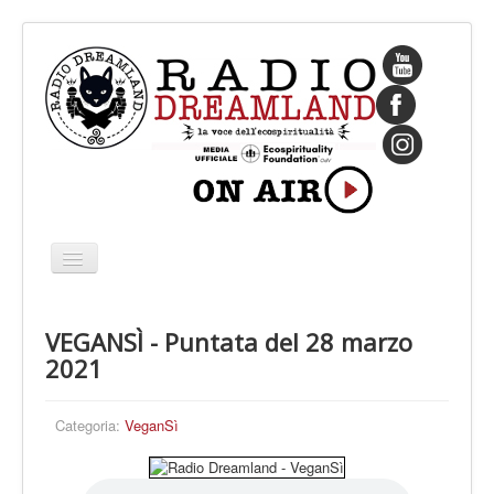
Cambia
navigazione
HOME
VEGANSÌ - Puntata del 28 marzo
CHI SIAMO
2021
IL FONDATORE
PROGRAMMI
Categoria:
VeganSì
PALINSESTO