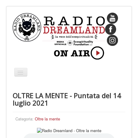
Cambia
navigazione
HOME
OLTRE LA MENTE - Puntata del 14
CHI SIAMO
luglio 2021
IL FONDATORE
PROGRAMMI
Categoria:
Oltre la mente
PALINSESTO