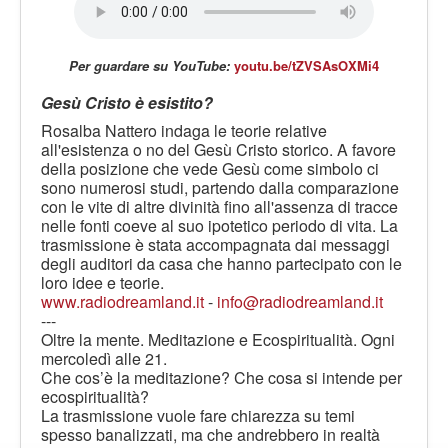
LE VOCI
PODCAST
Per guardare su YouTube:
youtu.be/tZVSAsOXMi4
EVENTI
Gesù Cristo è esistito?
PRESS
Rosalba Nattero indaga le teorie relative
CONTATTI
all'esistenza o no del Gesù Cristo storico. A favore
della posizione che vede Gesù come simbolo ci
sono numerosi studi, partendo dalla comparazione
con le vite di altre divinità fino all'assenza di tracce
nelle fonti coeve al suo ipotetico periodo di vita. La
trasmissione è stata accompagnata dai messaggi
degli auditori da casa che hanno partecipato con le
loro idee e teorie.
www.radiodreamland.it
-
info@radiodreamland.it
---
Oltre la mente. Meditazione e Ecospiritualità. Ogni
mercoledì alle 21.
Che cos’è la meditazione? Che cosa si intende per
ecospiritualità?
La trasmissione vuole fare chiarezza su temi
spesso banalizzati, ma che andrebbero in realtà