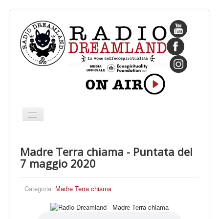
Cambia
navigazione
HOME
Madre Terra chiama - Puntata del
CHI SIAMO
7 maggio 2020
IL FONDATORE
PROGRAMMI
Categoria:
Madre Terra chiama
PALINSESTO