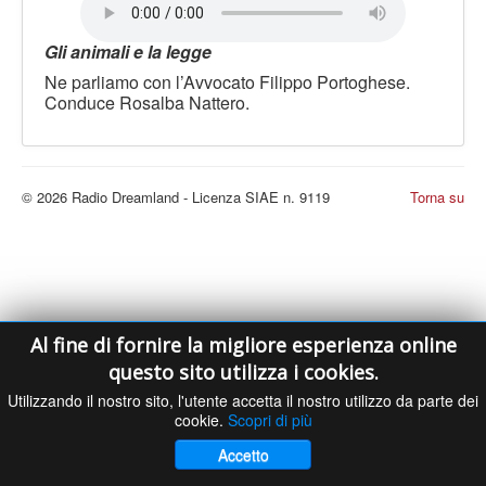
LE VOCI
PODCAST
Gli animali e la legge
EVENTI
Ne parliamo con l’Avvocato Filippo Portoghese.
Conduce Rosalba Nattero.
PRESS
CONTATTI
© 2026 Radio Dreamland - Licenza SIAE n. 9119
Torna su
Al fine di fornire la migliore esperienza online
questo sito utilizza i cookies.
Utilizzando il nostro sito, l'utente accetta il nostro utilizzo da parte dei
cookie.
Scopri di più
Accetto