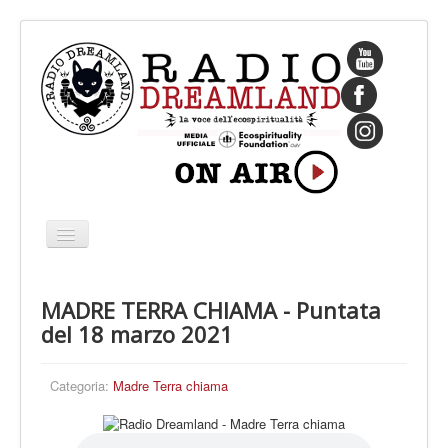
Cambia
navigazione
HOME
MADRE TERRA CHIAMA - Puntata
CHI SIAMO
del 18 marzo 2021
IL FONDATORE
PROGRAMMI
Categoria:
Madre Terra chiama
PALINSESTO