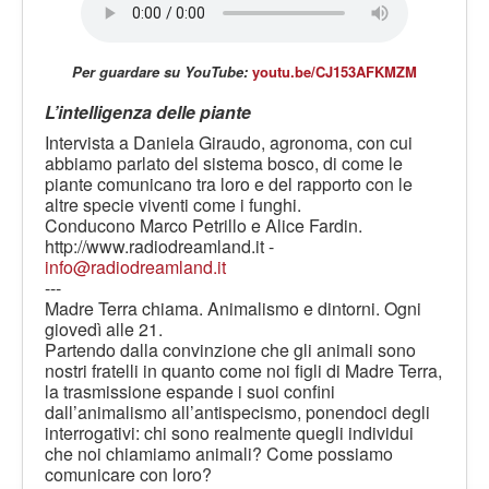
LE VOCI
PODCAST
Per guardare su YouTube:
youtu.be/CJ153AFKMZM
EVENTI
L’intelligenza delle piante
PRESS
Intervista a Daniela Giraudo, agronoma, con cui
CONTATTI
abbiamo parlato del sistema bosco, di come le
piante comunicano tra loro e del rapporto con le
altre specie viventi come i funghi.
Conducono Marco Petrillo e Alice Fardin.
http://www.radiodreamland.it -
info@radiodreamland.it
---
Madre Terra chiama. Animalismo e dintorni. Ogni
giovedì alle 21.
Partendo dalla convinzione che gli animali sono
nostri fratelli in quanto come noi figli di Madre Terra,
la trasmissione espande i suoi confini
dall’animalismo all’antispecismo, ponendoci degli
interrogativi: chi sono realmente quegli individui
che noi chiamiamo animali? Come possiamo
comunicare con loro?