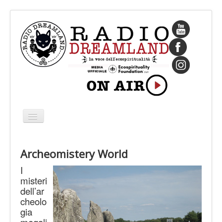
Cambia
navigazione
HOME
Archeomistery World
CHI SIAMO
I
IL FONDATORE
misteri
dell’ar
PROGRAMMI
cheolo
PALINSESTO
gia