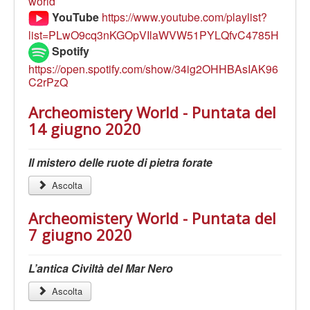
world
YouTube
https://www.youtube.com/playlist?
list=PLwO9cq3nKGOpVIlaWVW51PYLQfvC4785H
Spotify
https://open.spotify.com/show/34ig2OHHBAsIAK96
C2rPzQ
Archeomistery World - Puntata del
14 giugno 2020
Il mistero delle ruote di pietra forate
Ascolta
Archeomistery World - Puntata del
7 giugno 2020
L’antica Civiltà del Mar Nero
Ascolta