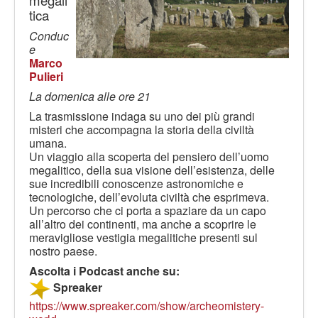
megali
LE VOCI
tica
PODCAST
Conduc
e
EVENTI
Marco
PRESS
Pulieri
La domenica alle ore 21
CONTATTI
La trasmissione indaga su uno dei più grandi
misteri che accompagna la storia della civiltà
umana.
Un viaggio alla scoperta del pensiero dell’uomo
megalitico, della sua visione dell’esistenza, delle
sue incredibili conoscenze astronomiche e
tecnologiche, dell’evoluta civiltà che esprimeva.
Un percorso che ci porta a spaziare da un capo
all’altro dei continenti, ma anche a scoprire le
meravigliose vestigia megalitiche presenti sul
nostro paese.
Ascolta i Podcast anche su:
Spreaker
https://www.spreaker.com/show/archeomistery-