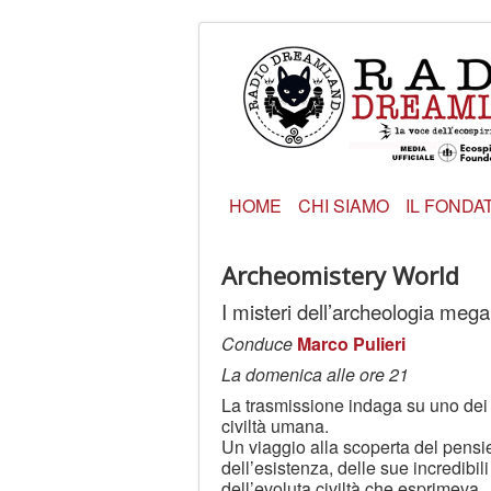
HOME
CHI SIAMO
IL FONDA
Archeomistery World
I misteri dell’archeologia megal
Conduce
Marco Pulieri
La domenica alle ore 21
La trasmissione indaga su uno dei 
civiltà umana.
Un viaggio alla scoperta del pensi
dell’esistenza, delle sue incredib
dell’evoluta civiltà che esprimeva.