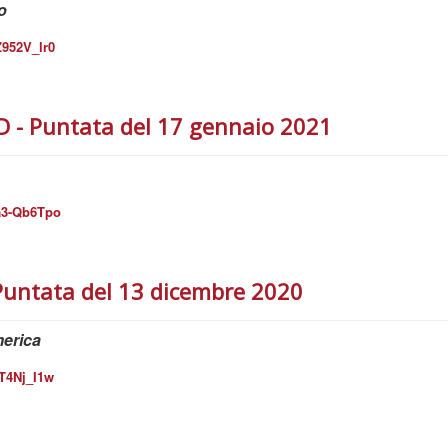
o
Z952V_lr0
- Puntata del 17 gennaio 2021
a3-Qb6Tpo
Puntata del 13 dicembre 2020
merica
T4Nj_I1w