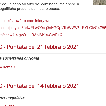
 da un capo all’altro dei continenti, ma anche a
egalitiche presenti sul nostro paese.
er.com/show/archeomistery-world
ube.com/playlist?list=PLwO9cq3nKGOpVIlaWVW51PYLQfvC478
y.com/show/34ig2OHHBAsIAK96C2rPzQ
 Puntata del 21 febbraio 2021
ca sotterranea di Roma
ow-uZzaXU
 Puntata del 14 febbraio 2021
ione megalitica
teEabnNDk