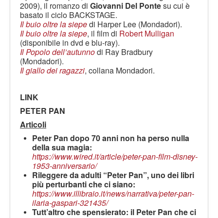
2009), il romanzo di
Giovanni Del Ponte
su cui è
basato il ciclo BACKSTAGE.
Il buio oltre la siepe
di Harper Lee (Mondadori).
Il buio oltre la siepe
, il film di
Robert Mulligan
(disponibile in dvd e blu-ray).
Il Popolo dell’autunno
di Ray Bradbury
(Mondadori).
Il giallo dei ragazzi
, collana Mondadori.
LINK
PETER PAN
Articoli
Peter Pan dopo 70 anni non ha perso nulla
della sua magia:
https://www.wired.it/article/peter-pan-film-disney-
1953-anniversario/
Rileggere da adulti “Peter Pan”, uno dei libri
più perturbanti che ci siano:
https://www.illibraio.it/news/narrativa/peter-pan-
ilaria-gaspari-321435/
Tutt’altro che spensierato: il Peter Pan che ci