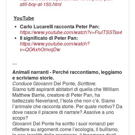
still-boy-at-150.html
YouTube
Carlo Lucarelli racconta Peter Pan:
https://www.youtube.com/watch?v=FiulTSSTss4
Il significato di Peter Pan:
https://www.youtube.com/watch?
v=QOAxhOmvqDw
---
Animali narranti - Perché raccontiamo, leggiamo
e scriviamo storie.
Conduce
Giovanni Del Ponte
, Scrittore.
Siamo tutti aspiranti abitatori di quella che William
Matthew Barrie, creatore di Peter Pan, ha
battezzato Neverland, l’Isola che non c’è. Siamo
l’animale che racconta storie. Per quale motivo? Da
dove nasce il piacere di narrare? Assolve a uno
scopo?
Giovanni Del Ponte ha scritto i suoi romanzi per
riflettere su argomenti come l’ecologia, il bullismo,
la non-località della coscienza, il fenomeno degli