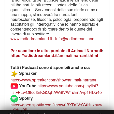
hikihomori, le più recenti ipotesi della fisica
quantistica… Servendosi delle sue storie come di
una mappa, si muoverà fra narrazioni,
neuroscienze, filosofia, psicologia, proponendo agli
ascoltatori gli interrogativi che lo hanno ispirato e
consentendoci di sbirciare dietro le quinte del
lavoro di uno scrittore.
www.radiodreamland.it
-
info@radiodreamland.it
Per ascoltare le altre puntate di Animali Narranti
:
https://radiodreamland.it/animali-narranti.html
Tutti i Podcast sono disponibili anche su:
Spreaker
https://www.spreaker.com/show/animali-narranti
YouTube
https://www.youtube.com/playlist?
list=PLwO9cq3nKGOqhAWritVW1uEnAvp1HDa4o
Spotify
https://open.spotify.com/show/0BXD2VxY4Huxpuw
sYHoy9S