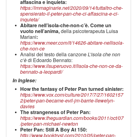
affascina e inquieta:
https://immaginarie.net/2020/09/14/tuttaltro-che-
spensierato-il-peter-pan-che-ci-affascina-e-ci-
inquieta/
Abitare nell’isola-che-non-c’è. Come un
vuoto nell’anima,
della psicoterapeuta Luisa
Mariani
:
https://www.meer.com/it/14626-abitare-nellisola-
che-non-ce
Analisi del testo della canzone
L’isola che non
c’è
di Edoardo Bennato:
https://www.ilsuperuovo.it/lisola-che-non-ce-da-
bennato-a-leopardi/
In Inglese:
How the fantasy of Peter Pan turned sinister:
https://www.vox.com/culture/2017/7/27/1602157
2/peter-pan-became-evil-jm-barrie-llewelyn-
davies
The strangeness of Peter Pan:
https://www.theguardian.com/books/2011/oct/07
/peter-pan-michael-newton
Peter Pan: Still A Boy At 150
:
http://www.booktryst.com/2010/05/peter-pan-