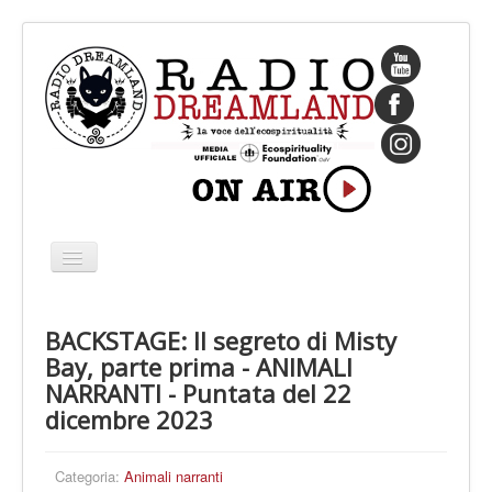
Cambia
navigazione
HOME
BACKSTAGE: Il segreto di Misty
CHI SIAMO
Bay, parte prima - ANIMALI
IL FONDATORE
NARRANTI - Puntata del 22
dicembre 2023
PROGRAMMI
PALINSESTO
Categoria:
Animali narranti