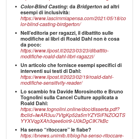
Color-Blind Casting
: da
Bridgerton
ad altri
esempi di inclusività:
https://www.lascimmiapensa.com/2021/05/18/co
lor-blind-casting-birdgerton/
Nell’editoria per ragazzi, il dibattito sulle
modifiche ai libri di Roald Dahl non è cosa
da poco:
https://www.ilpost.it/2023/03/23/dibattito-
modifiche-roald-dahl-libri-ragazzi/
Un articolo che fornisce esempi specifici di
interventi sui testi di Dahl:
https://www.ilpost.it/2023/02/19/roald-dahl-
modifiche-sensitivity-reader/
Lo scambio fra Davide Morosinotto e Bruno
Tognolini sulla Cancel Culture applicata a
Roald Dahl:
https://www.tognolini.online/doc/disserta.pdf?
fbclid=IwAR3uu7VtgKp52a5mYZYSiFNZOQTS
YYXVqgXAh3qee6oir9-U0kDgCIK7kBc
Ha senso “ritoccare” le fiabe?
https://bnews.unimib.it/blog/ha-senso-ritoccare-