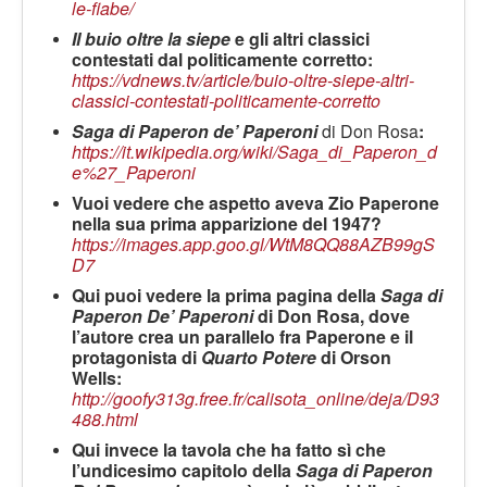
le-fiabe/
Il buio oltre la siepe
e gli altri classici
contestati dal politicamente corretto:
https://vdnews.tv/article/buio-oltre-siepe-altri-
classici-contestati-politicamente-corretto
Saga di Paperon de’ Paperoni
di Don Rosa
:
https://it.wikipedia.org/wiki/Saga_di_Paperon_d
e%27_Paperoni
Vuoi vedere che aspetto aveva Zio Paperone
nella sua prima apparizione del 1947?
https://images.app.goo.gl/WtM8QQ88AZB99gS
D7
Qui puoi vedere la prima pagina della
Saga di
Paperon De’ Paperoni
di Don Rosa, dove
l’autore crea un parallelo fra Paperone e il
protagonista di
Quarto Potere
di Orson
Wells:
http://goofy313g.free.fr/calisota_online/deja/D93
488.html
Qui invece la tavola che ha fatto sì che
l’undicesimo capitolo della
Saga di Paperon