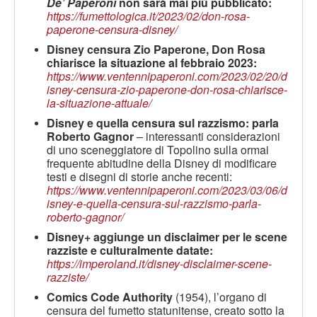
De’ Paperoni
non sarà mai più pubblicato:
https://fumettologica.it/2023/02/don-rosa-
paperone-censura-disney/
Disney censura Zio Paperone, Don Rosa
chiarisce la situazione al febbraio 2023:
https://www.ventennipaperoni.com/2023/02/20/d
isney-censura-zio-paperone-don-rosa-chiarisce-
la-situazione-attuale/
Disney e quella censura sul razzismo: parla
Roberto Gagnor
– interessanti considerazioni
di uno sceneggiatore di Topolino sulla ormai
frequente abitudine della Disney di modificare
testi e disegni di storie anche recenti:
https://www.ventennipaperoni.com/2023/03/06/d
isney-e-quella-censura-sul-razzismo-parla-
roberto-gagnor/
Disney+ aggiunge un disclaimer per le scene
razziste e culturalmente datate:
https://imperoland.it/disney-disclaimer-scene-
razziste/
Comics Code Authority
(1954), l’organo di
censura del fumetto statunitense, creato sotto la