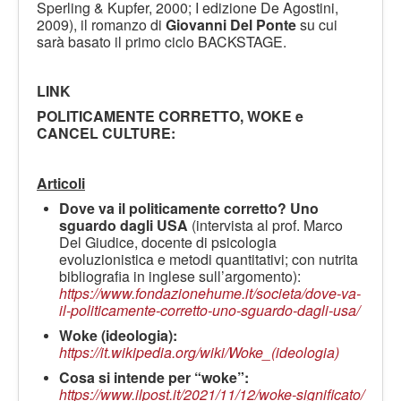
Sperling & Kupfer, 2000; I edizione De Agostini,
2009), il romanzo di
Giovanni Del Ponte
su cui
sarà basato il primo ciclo BACKSTAGE.
LINK
POLITICAMENTE CORRETTO, WOKE e
CANCEL CULTURE:
Articoli
Dove va il politicamente corretto? Uno
sguardo dagli USA
(intervista al prof. Marco
Del Giudice, docente di psicologia
evoluzionistica e metodi quantitativi; con nutrita
bibliografia in inglese sull’argomento):
https://www.fondazionehume.it/societa/dove-va-
il-politicamente-corretto-uno-sguardo-dagli-usa/
Woke (ideologia):
https://it.wikipedia.org/wiki/Woke_(ideologia)
Cosa si intende per “woke”:
https://www.ilpost.it/2021/11/12/woke-significato/