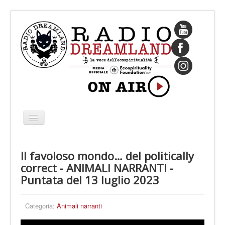
Cambia
navigazione
HOME
Il favoloso mondo… del politically
CHI SIAMO
correct - ANIMALI NARRANTI -
IL FONDATORE
Puntata del 13 luglio 2023
PROGRAMMI
Categoria:
Animali narranti
PALINSESTO