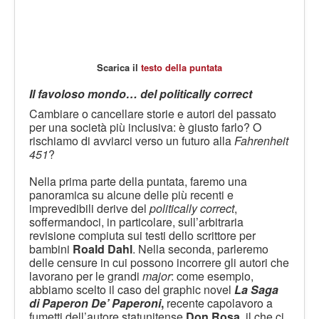
Scarica il
testo della puntata
Il favoloso mondo… del politically correct
Cambiare o cancellare storie e autori del passato
per una società più inclusiva: è giusto farlo? O
rischiamo di avviarci verso un futuro alla
Fahrenheit
451
?
Nella prima parte della puntata, faremo una
panoramica su alcune delle più recenti e
imprevedibili derive del
politically correct
,
soffermandoci, in particolare, sull’arbitraria
revisione compiuta sui testi dello scrittore per
bambini
Roald Dahl
. Nella seconda, parleremo
delle censure in cui possono incorrere gli autori che
lavorano per le grandi
major
: come esempio,
abbiamo scelto il caso del graphic novel
La Saga
di Paperon De’ Paperoni
,
recente capolavoro a
fumetti dell’autore statunitense
Don Rosa
, il che ci