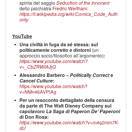
spinta del saggio
Seduction of the Innocent
dello psichiatra
Fredric Wertham
:
https://it.wikipedia.org/wiki/Comics_Code_Auth
ority
YouTube
Una civiltà in fuga da sé stessa: sul
politicamente corretto e dintorni
(un
approccio socio/filosofico all’argomento)
:
https://www.youtube.com/watch?
v=_CbZRWIAJjQ
Alessandro Barbero –
Politically Correct
e
Cancel Culture
:
https://www.youtube.com/watch?
v=NMn46AVPiAg
Per un resoconto dettagliato della censura
da parte di The Walt Disney Company sul
capolavoro
La Saga di Paperon De’ Paperoni
di Don Rosa:
https://www.youtube.com/watch?v=m4q2mm7K-
dU