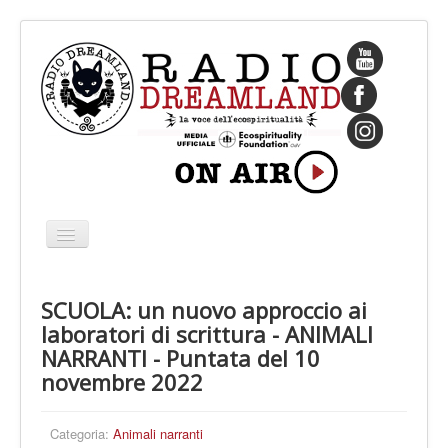
Cambia
navigazione
HOME
SCUOLA: un nuovo approccio ai
CHI SIAMO
laboratori di scrittura - ANIMALI
IL FONDATORE
NARRANTI - Puntata del 10
novembre 2022
PROGRAMMI
PALINSESTO
Categoria:
Animali narranti