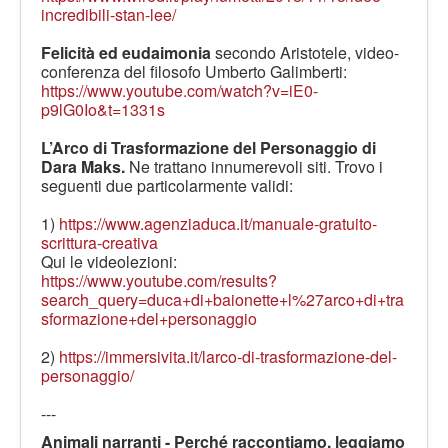
incredibili-stan-lee/
Felicità ed eudaimonia
secondo Aristotele, video-
conferenza del filosofo Umberto Galimberti:
https://www.youtube.com/watch?v=iE0-
p9lG0Io&t=1331s
L’Arco di Trasformazione del Personaggio di
Dara Maks.
Ne trattano innumerevoli siti. Trovo i
seguenti due particolarmente validi:
1)
https://www.agenziaduca.it/manuale-gratuito-
scrittura-creativa
Qui le videolezioni:
https://www.youtube.com/results?
search_query=duca+di+baionette+l%27arco+di+tra
sformazione+del+personaggio
2)
https://immersivita.it/larco-di-trasformazione-del-
personaggio/
---
Animali narranti - Perché raccontiamo, leggiamo