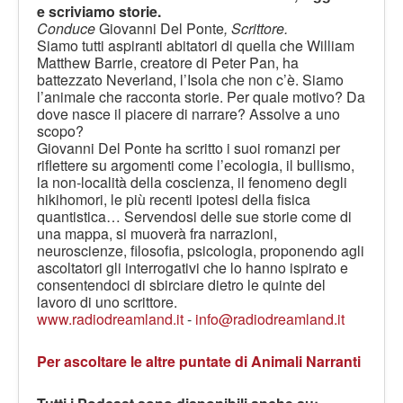
e scriviamo storie.
Conduce
Giovanni Del Ponte
, Scrittore.
Siamo tutti aspiranti abitatori di quella che William
Matthew Barrie, creatore di Peter Pan, ha
battezzato Neverland, l’Isola che non c’è. Siamo
l’animale che racconta storie. Per quale motivo? Da
dove nasce il piacere di narrare? Assolve a uno
scopo?
Giovanni Del Ponte ha scritto i suoi romanzi per
riflettere su argomenti come l’ecologia, il bullismo,
la non-località della coscienza, il fenomeno degli
hikihomori, le più recenti ipotesi della fisica
quantistica… Servendosi delle sue storie come di
una mappa, si muoverà fra narrazioni,
neuroscienze, filosofia, psicologia, proponendo agli
ascoltatori gli interrogativi che lo hanno ispirato e
consentendoci di sbirciare dietro le quinte del
lavoro di uno scrittore.
www.radiodreamland.it
-
info@radiodreamland.it
Per ascoltare le altre puntate di Animali Narranti