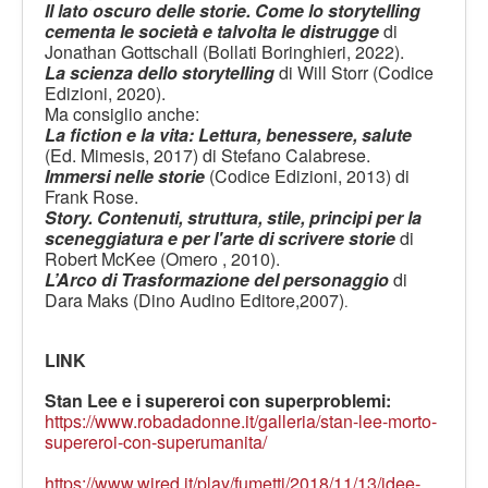
Il lato oscuro delle storie. Come lo storytelling
cementa le società e talvolta le distrugge
di
Jonathan Gottschall (Bollati Boringhieri, 2022).
La scienza dello storytelling
di Will Storr (Codice
Edizioni, 2020).
Ma consiglio anche:
La fiction e la vita: Lettura, benessere, salute
(Ed. Mimesis, 2017) di Stefano Calabrese.
Immersi nelle storie
(Codice Edizioni, 2013) di
Frank Rose.
Story. Contenuti, struttura, stile, principi per la
sceneggiatura e per l'arte di scrivere storie
di
Robert McKee (Omero , 2010).
L’Arco di Trasformazione del personaggio
di
Dara Maks (Dino Audino Editore,2007)
.
LINK
Stan Lee e i supereroi con superproblemi:
https://www.robadadonne.it/galleria/stan-lee-morto-
supereroi-con-superumanita/
https://www.wired.it/play/fumetti/2018/11/13/idee-