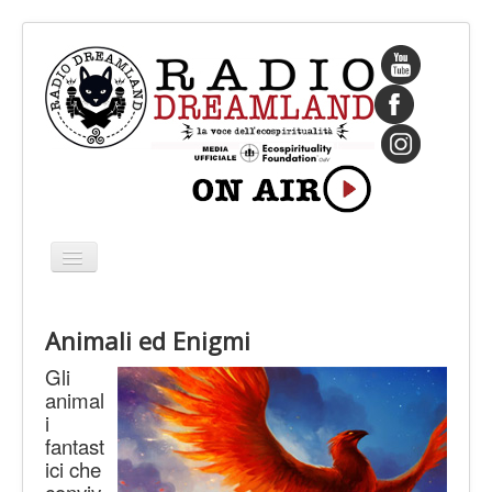
Cambia
navigazione
HOME
Animali ed Enigmi
CHI SIAMO
Gli
IL FONDATORE
animal
i
PROGRAMMI
fantast
PALINSESTO
ici che