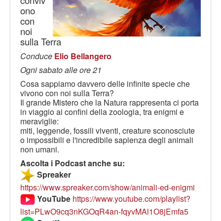
conviv
LE VOCI
ono
PODCAST
con
noi
EVENTI
sulla Terra
PRESS
Conduce
Elio Bellangero
CONTATTI
Ogni sabato alle ore 21
Cosa sappiamo davvero delle infinite specie che
vivono con noi sulla Terra?
Il grande Mistero che la Natura rappresenta ci porta
in viaggio ai confini della zoologia, tra enigmi e
meraviglie:
miti, leggende, fossili viventi, creature sconosciute
o impossibili e l'incredibile sapienza degli animali
non umani.
Ascolta i Podcast anche su:
Spreaker
https://www.spreaker.com/show/animali-ed-enigmi
YouTube
https://www.youtube.com/playlist?
list=PLwO9cq3nKGOqR4an-fqyvMAl1O8jEmfa5