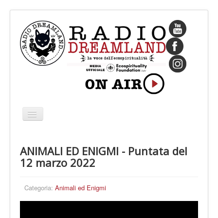
Cambia
navigazione
HOME
ANIMALI ED ENIGMI - Puntata del
CHI SIAMO
12 marzo 2022
IL FONDATORE
PROGRAMMI
Categoria:
Animali ed Enigmi
PALINSESTO