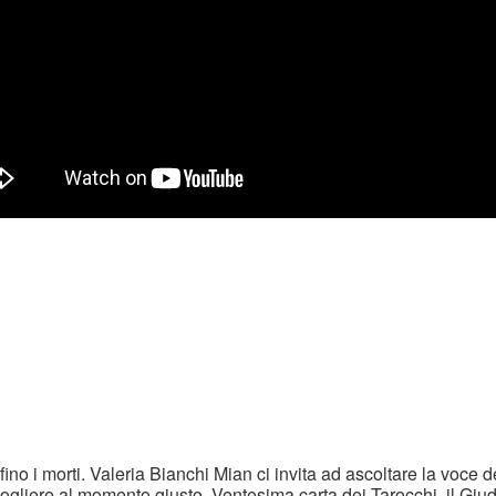
ino i morti. Valeria Bianchi Mian ci invita ad ascoltare la voce d
ogliere al momento giusto. Ventesima carta dei Tarocchi, il Giu