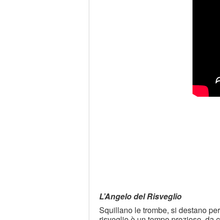
L’Angelo del Risveglio
Squillano le trombe, si destano perf
risveglio è un tempo prezioso, da c