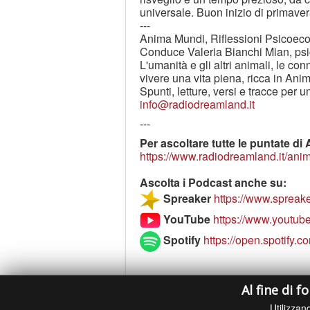
universale. Buon inizio di primavera 
---
Anima Mundi, Riflessioni Psicoeco
Conduce Valeria Bianchi Mian, psic
L'umanità e gli altri animali, le con
vivere una vita piena, ricca in Ani
Spunti, letture, versi e tracce per
info@radiodreamland.it
---
Per ascoltare tutte le puntate d
https://www.radiodreamland.it/ani
Ascolta i Podcast anche su:
Spreaker
https://www.sprea
YouTube
https://www.yout
Spotify
https://open.spotif
Al fine di f
Utilizzand