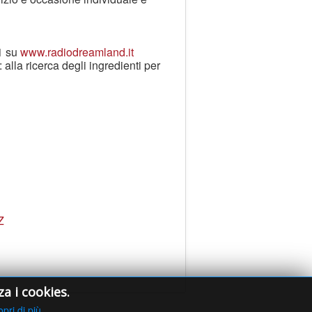
21 su
www.radiodreamland.it
 alla ricerca degli ingredienti per
Z
za i cookies.
pri di più