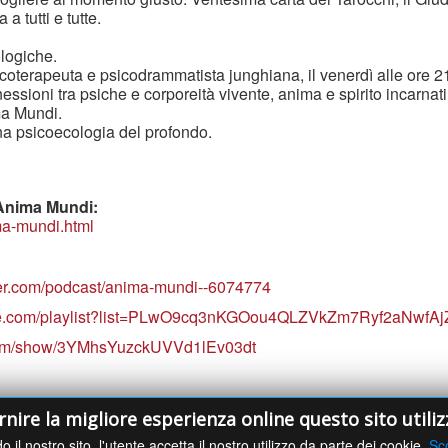
a tutti e tutte.
logiche.
oterapeuta e psicodrammatista junghiana, il venerdì alle ore 
nessioni tra psiche e corporeità vivente, anima e spirito incarnati:
ma Mundi.
 una psicoecologia del profondo.
i Anima Mundi:
ma-mundi.html
ker.com/podcast/anima-mundi--6074774
ube.com/playlist?list=PLwO9cq3nKGOou4QLZVkZm7Ryf2aNwfAj
y.com/show/3YMhsYuzckUVVd1lEv03dt
ornire la migliore esperienza online questo sito utiliz
o il nostro sito, l'utente accetta il nostro utilizzo da parte dei cookie.
Sco