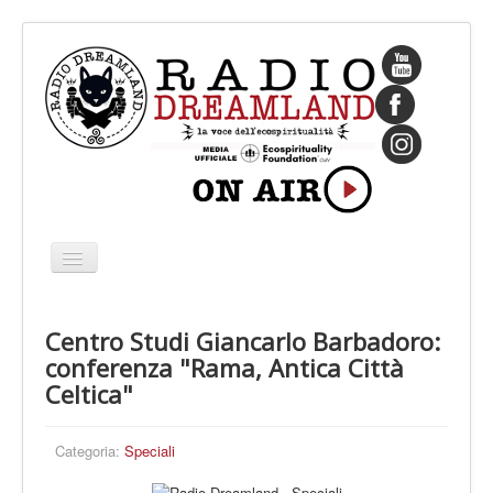
Cambia
navigazione
HOME
Centro Studi Giancarlo Barbadoro:
CHI SIAMO
conferenza "Rama, Antica Città
IL FONDATORE
Celtica"
PROGRAMMI
Categoria:
Speciali
PALINSESTO