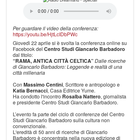
LE VOCI
PODCAST
EVENTI
Per guardare il video della conferenza:
PRESS
https://youtu.be/HjtLcIDbPWc
Giovedì 22 aprile si è svolta la conferenza online su
CONTATTI
Facebook del
Centro Studi Giancarlo Barbadoro
dal titolo:
“RAMA, ANTICA CITTÀ CELTICA”
Dalle ricerche
di Giancarlo Barbadoro: Leggende e realtà di una
città millenaria
Con
Massimo Centini
, Scrittore e antropologo e
Katia Bernacci
, Casa Editrice Yume.
Ha condotto l'incontro
Rosalba Nattero
, giornalista
e presidente Centro Studi Giancarlo Barbadoro.
L’evento fa parte del ciclo di conferenze del Centro
Studi Giancarlo Barbadoro sulla cultura non
convenzionale.
L'eredità di 50 anni di ricerche di Giancarlo
Barbadoro è concentrata nella nuova edizione di