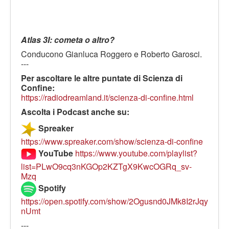
Atlas 3I: cometa o altro?
Conducono Gianluca Roggero e Roberto Garosci.
---
Per ascoltare le altre puntate di Scienza di
Confine:
https://radiodreamland.it/scienza-di-confine.html
Ascolta i Podcast anche su:
Spreaker
https://www.spreaker.com/show/scienza-di-confine
YouTube
https://www.youtube.com/playlist?
list=PLwO9cq3nKGOp2KZTgX9KwcOGRq_sv-
Mzq
Spotify
https://open.spotify.com/show/2Ogusnd0JMk8I2rJqy
nUmt
---