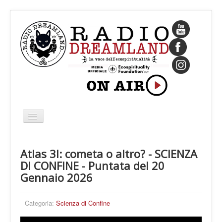
Cambia
navigazione
HOME
Atlas 3I: cometa o altro? - SCIENZA
CHI SIAMO
DI CONFINE - Puntata del 20
IL FONDATORE
Gennaio 2026
PROGRAMMI
Categoria:
Scienza di Confine
PALINSESTO