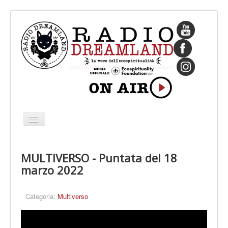
Cambia
navigazione
HOME
MULTIVERSO - Puntata del 18
CHI SIAMO
marzo 2022
IL FONDATORE
PROGRAMMI
Categoria:
Multiverso
PALINSESTO