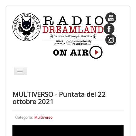
Cambia
navigazione
HOME
MULTIVERSO - Puntata del 22
CHI SIAMO
ottobre 2021
IL FONDATORE
PROGRAMMI
Categoria:
Multiverso
PALINSESTO