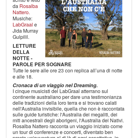
LE VOCI
da
Rosalba
PODCAST
Nattero.
Musiche:
EVENTI
LabGraal
e
Jida Murray
PRESS
Gulpilil.
CONTATTI
LETTURE
DELLA
NOTTE -
PAROLE PER SOGNARE
Tutte le sere alle ore 23 con replica all’una di notte
e alle 18.
Cronaca di un viaggio nel Dreaming.
I cinque musicisti del LabGraal atterrano sul
continente australiano per dare una testimonianza
delle tradizioni della loro terra e si trovano calati
nell'Australia invisibile, quella che non è raccontata
sulle guide turistiche: l'Australia dei megaliti, dei
miti ancestrali degli aborigeni, l'Australia dei Nativi.
Rosalba Nattero racconta un viaggio iniziato come
un tour di conferenze e concerti, diventato ben
presto un'avventura al di là di ogni aspettativa, in