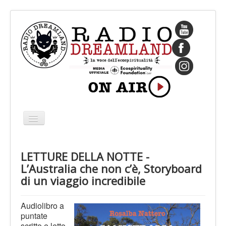
Cambia
navigazione
HOME
LETTURE DELLA NOTTE -
CHI SIAMO
L’Australia che non c’è, Storyboard
IL FONDATORE
di un viaggio incredibile
PROGRAMMI
Audiolibro a
PALINSESTO
puntate
scritto e letto