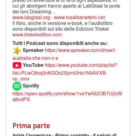
cui gli aborigeni hanno aperto al LabGraal le porte
del loro Dreaming…
www.labgraal.org
-
www.rosalbanattero.net
Il libro, anche in versione e-book, e l’audiolibro
sono disponibili sul sito delle Edizioni Triskel
www.triskeledition.com
Tutti i Podcast sono disponibili anche su:
Spreaker
https://www.spreaker.com/show/l-
australia-che-non-c-e
YouTube
https://www.youtube.com/playlist?
list=PLwO9cq3nKGOo2XpmUHs1N9AVXB-
vp_mnv
Spotify
https://open.spotify.com/show/1veYwNl2OB7UjloW
q8udPS
Prima parte
Inizia l’avventura - Primo contatto - Il saluto di