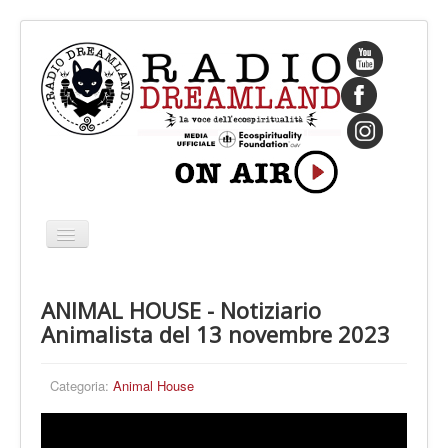
Cambia
navigazione
HOME
ANIMAL HOUSE - Notiziario
CHI SIAMO
Animalista del 13 novembre 2023
IL FONDATORE
PROGRAMMI
Categoria:
Animal House
PALINSESTO