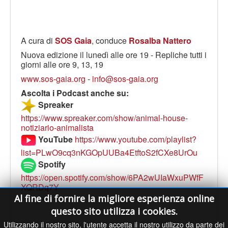
A cura di
SOS Gaia
, conduce
Rosalba Nattero
Nuova edizione il lunedì alle ore 19 - Repliche tutti i
giorni alle ore 9, 13, 19
www.sos-gaia.org
-
info@sos-gaia.org
Ascolta i Podcast anche su:
Spreaker
https://www.spreaker.com/show/animal-house-
notiziario-animalista
YouTube
https://www.youtube.com/playlist?
list=PLwO9cq3nKGOpUUBa4EtftoS2fCXe8UrOu
Spotify
https://open.spotify.com/show/6PA2wUIaWxuPWfF
XQRDq7Y
Al fine di fornire la migliore esperienza online
questo sito utilizza i cookies.
Utilizzando il nostro sito, l'utente accetta il nostro utilizzo da parte dei