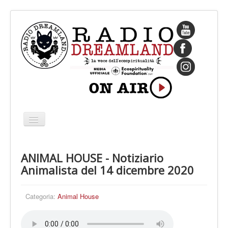
Cambia
navigazione
HOME
ANIMAL HOUSE - Notiziario
CHI SIAMO
Animalista del 14 dicembre 2020
IL FONDATORE
PROGRAMMI
Categoria:
Animal House
PALINSESTO