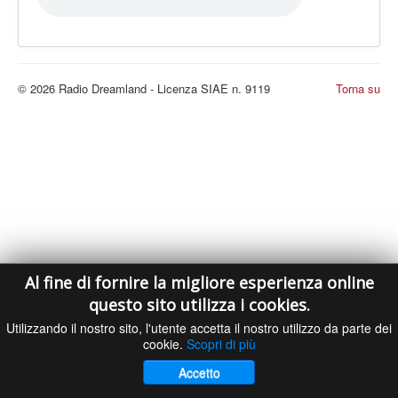
LE VOCI
PODCAST
EVENTI
© 2026 Radio Dreamland - Licenza SIAE n. 9119
Torna su
PRESS
CONTATTI
Al fine di fornire la migliore esperienza online
questo sito utilizza i cookies.
Utilizzando il nostro sito, l'utente accetta il nostro utilizzo da parte dei
cookie.
Scopri di più
Accetto