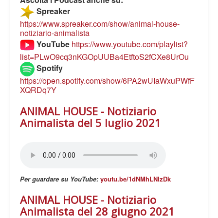
LE VOCI
Spreaker
PODCAST
https://www.spreaker.com/show/animal-house-
notiziario-animalista
EVENTI
YouTube
https://www.youtube.com/playlist?
PRESS
list=PLwO9cq3nKGOpUUBa4EtftoS2fCXe8UrOu
CONTATTI
Spotify
https://open.spotify.com/show/6PA2wUIaWxuPWfF
XQRDq7Y
ANIMAL HOUSE - Notiziario
Animalista del 5 luglio 2021
Per guardare su YouTube:
youtu.be/1dNMhLNlzDk
ANIMAL HOUSE - Notiziario
Animalista del 28 giugno 2021