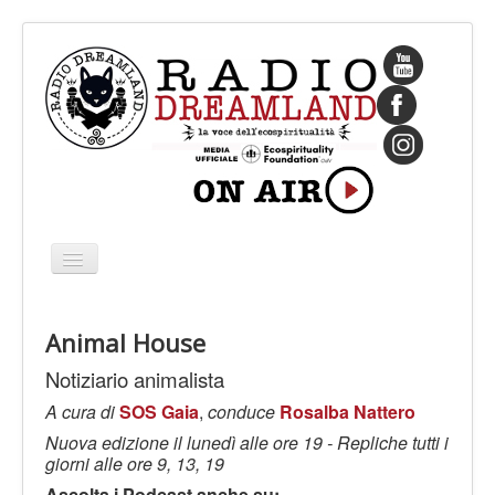
Cambia
navigazione
HOME
Animal House
CHI SIAMO
Notiziario animalista
IL FONDATORE
A cura di
SOS Gaia
,
conduce
Rosalba Nattero
PROGRAMMI
Nuova edizione il lunedì alle ore 19 - Repliche tutti i
PALINSESTO
giorni alle ore 9, 13, 19
Ascolta i Podcast anche su: